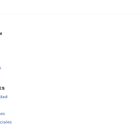
N
s
ES
idad
ies
ciales