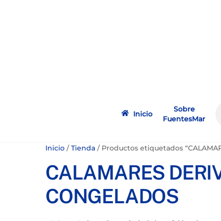
Skip
to
content
Sobre
Inicio
FuentesMar
Inicio
/
Tienda
/ Productos etiquetados “CALAM
CALAMARES DERIV
CONGELADOS